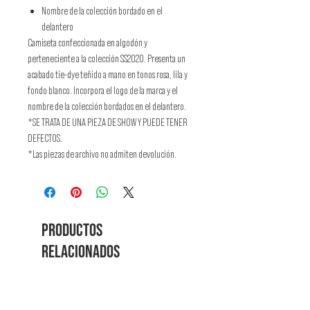
Nombre de la colección bordado en el
delantero
Camiseta confeccionada en algodón y
perteneciente a la colección SS2020. Presenta un
acabado tie-dye teñido a mano en tonos rosa, lila y
fondo blanco. Incorpora el logo de la marca y el
nombre de la colección bordados en el delantero.
*SE TRATA DE UNA PIEZA DE SHOW Y PUEDE TENER
DEFECTOS.
*Las piezas de archivo no admiten devolución.
Productos
relacionados
NEW