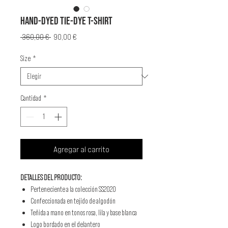
HAND-DYED TIE-DYE T-SHIRT
Precio
Precio
 360,00 € 
90,00 €
de
oferta
Size
*
Cantidad
*
Agregar al carrito
DETALLES DEL PRODUCTO:
Perteneciente a la colección SS2020
Confeccionada en tejido de algodón
Teñida a mano en tonos rosa, lila y base blanca
Logo bordado en el delantero