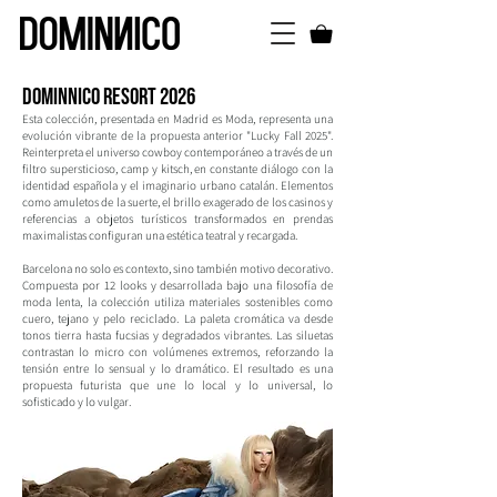
DOMINNICO resort 2026
Esta colección, presentada en Madrid es Moda, representa una
evolución vibrante de la propuesta anterior "Lucky Fall 2025".
Reinterpreta el universo cowboy contemporáneo a través de un
filtro supersticioso, camp y kitsch, en constante diálogo con la
identidad española y el imaginario urbano catalán. Elementos
como amuletos de la suerte, el brillo exagerado de los casinos y
referencias a objetos turísticos transformados en prendas
maximalistas configuran una estética teatral y recargada.
Barcelona no solo es contexto, sino también motivo decorativo.
Compuesta por 12 looks y desarrollada bajo una filosofía de
moda lenta, la colección utiliza materiales sostenibles como
cuero, tejano y pelo reciclado. La paleta cromática va desde
tonos tierra hasta fucsias y degradados vibrantes. Las siluetas
contrastan lo micro con volúmenes extremos, reforzando la
tensión entre lo sensual y lo dramático. El resultado es una
propuesta futurista que une lo local y lo universal, lo
sofisticado y lo vulgar.