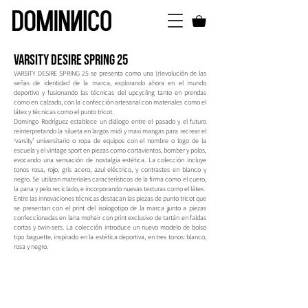
VARSITY DESIRE SPRING 25
VARSITY DESIRE SPRING 25 se presenta como una (r)evolución de las
señas de identidad de la marca, explorando ahora en el mundo
deportivo y fusionando las técnicas del upcycling tanto en prendas
como en calzado, con la confección artesanal con materiales como el
látex y técnicas como el punto tricot.
Domingo Rodríguez establece un diálogo entre el pasado y el futuro
reinterpretando la silueta en largos midi y maxi mangas para recrear el
‘varsity’ universitario o ropa de equipos con el nombre o logo de la
escuela y el vintage sport en piezas como cortavientos, bomber y polos,
evocando una sensación de nostalgia estética. La colección incluye
tonos rosa, rojo, gris acero, azul eléctrico, y contrastes en blanco y
negro. Se utilizan materiales característicos de la firma como el cuero,
la pana y pelo reciclado, e incorporando nuevas texturas como el látex.
Entre las innovaciones técnicas destacan las piezas de punto tricot que
se presentan con el print del isologotipo de la marca junto a piezas
confeccionadas en lana mohair con print exclusivo de tartán en faldas
cortas y twin-sets. La colección introduce un nuevo modelo de bolso
tipo baguette, inspirado en la estética deportiva, en tres tonos: blanco,
rosa y negro.