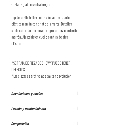
-Detalle gráfico central negro
Top de cuello halter confeccionado en punto
elástico marrón con print de la marca. Detalles
confeccionados en encaje negro con escote de rib
marrón. Ajustable en cuello con tira de biés
elástico.
*SE TRATA DE PIEZA DE SHOW Y PUEDE TENER
DEFECTOS.
*Las piezas de archivo no admiten devolución.
Devoluciones y envíos
Envíos a España (Península)
Lavado y mantenimiento
Envíos a domicilio
• Envío Urgente 24h. Coste de los
Tintorería
Composición
portes 9€.