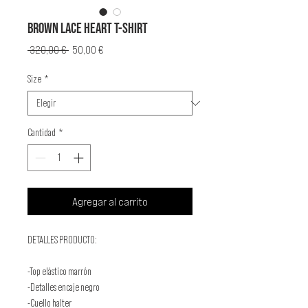
BROWN LACE HEART T-SHIRT
Precio
Precio
 320,00 € 
50,00 €
de
oferta
Size
*
Cantidad
*
Agregar al carrito
DETALLES PRODUCTO:
-Top elástico marrón
-Detalles encaje negro
-Cuello halter