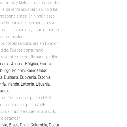
as, Ceuta y Melilla no se repercutirá
, el sistema aduanero aplicará las
orrespondientes. En ningún caso
el importe de los impuestos a
al recibir su pedido ya que depende
estos locales.
los portes se calculará en función
pedido. Puedes consultarlo
sta antes de confirmar el pedido.
mania, Austria, Bélgica, Francia,
burgo, Polonia, Reino Unido,
, Bulgaria, Eslovenia, Estonia,
ría, Irlanda, Letonia, Lituania,
uecia.
días. Coste de los portes 150€.
as. Coste de los portes 50€.
idos de importe superior a 3000€
vío estándar.
ivia, Brasil, Chile, Colombia, Costa