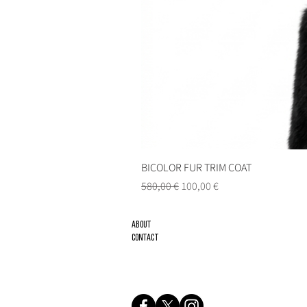
BICOLOR FUR TRIM COAT
Precio
Precio de oferta
580,00 €
100,00 €
About
Contact