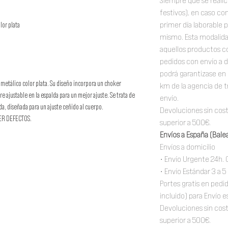
Siempre que se realic
festivos), en caso con
primer día laborable p
lor plata
mismo. Esta modalidad
aquellos productos co
pedidos con envío a d
podrá garantizase en 
 metálico color plata. Su diseño incorpora un choker
km de la agencia de t
e ajustable en la espalda para un mejor ajuste. Se trata de
envío.
da, diseñada para un ajuste ceñido al cuerpo.
Devoluciones sin cos
ER DEFECTOS.
superior a 500€.
Envíos a España (Balea
Envíos a domicilio
• Envío Urgente 24h. 
• Envío Estándar 3 a 5
Portes gratis en pedi
incluido) para Envío e
Devoluciones sin cos
superior a 500€.