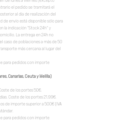
en de lunes a viernes (excepto
trario el pedido se tramitará el
osterior al día de realización del
 de envío está disponible sólo para
n la indicación "Stock 24h" y
omicilio. La entrega en 24h no
el caso de poblaciones a más de 50
ransporte más cercana al lugar del
te para pedidos con importe
res, Canarias, Ceuta y Melilla)
Coste de los portes 50€.
 días. Coste de los portes 21,99€.
dos de importe superior a 500€ (IVA
stándar.
te para pedidos con importe