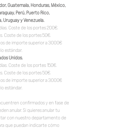
vador, Guatemala, Honduras, México,
raguay, Perú, Puerto Rico,
, Uruguay y Venezuela.
días. Coste de los portes 200€.
as. Coste de los portes 50€.
idos de importe superior a 3000€
vío estándar.
ados Unidos.
días. Coste de los portes 150€.
as. Coste de los portes 50€.
idos de importe superior a 3000€
vío estándar.
ncuentren confirmados y en fase de
den anular. Si quieres anular tu
ctar con nuestro departamento de
para que puedan indicarte cómo