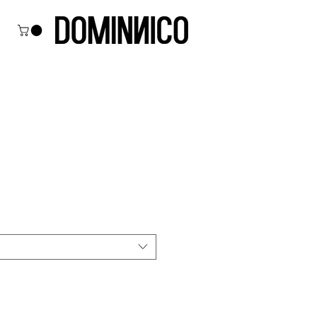
ecio
erta