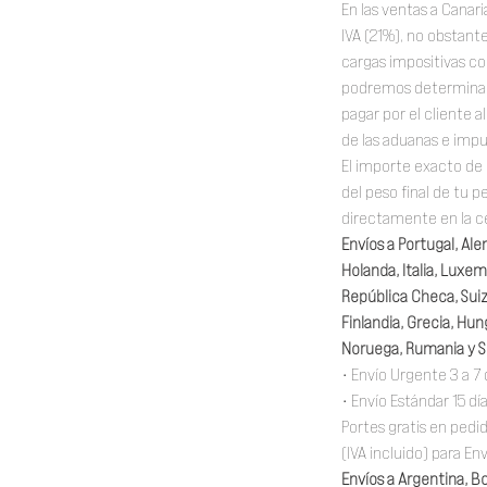
En las ventas a Canari
IVA (21%), no obstante
cargas impositivas c
podremos determinar 
pagar por el cliente 
de las aduanas e impu
El importe exacto de 
del peso final de tu 
directamente en la ce
Envíos a Portugal, Ale
Holanda, Italia, Luxem
República Checa, Suiza
Finlandia, Grecia, Hung
Noruega, Rumania y S
• Envío Urgente 3 a 7 
• Envío Estándar 15 dí
Portes gratis en ped
(IVA incluido) para En
Envíos a Argentina, Bol