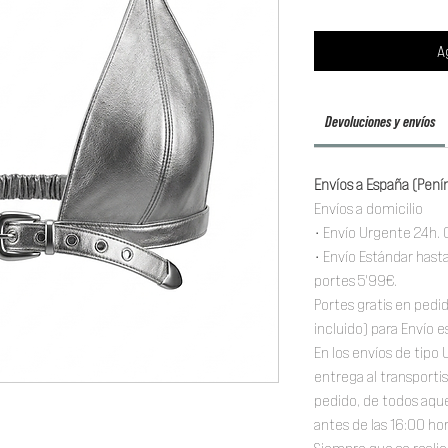
A
Devoluciones y envíos
Envíos a España (Pení
Envíos a domicilio
• Envío Urgente 24h. 
• Envío Estándar hasta
portes 5'99€.
Portes gratis en pedi
incluido) para Envío e
En los envíos de tipo
entrega al transportis
pedido, de todos aqu
antes de las 16:00 ho