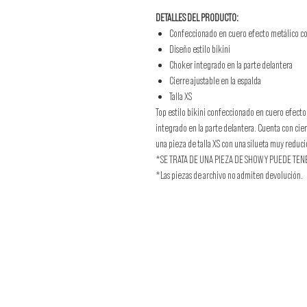
DETALLES DEL PRODUCTO:
Confeccionado en cuero efecto metálico co
Diseño estilo bikini
Choker integrado en la parte delantera
Cierre ajustable en la espalda
Talla XS
Top estilo bikini confeccionado en cuero efecto
integrado en la parte delantera. Cuenta con cierr
una pieza de talla XS con una silueta muy reduci
*SE TRATA DE UNA PIEZA DE SHOW Y PUEDE TEN
*Las piezas de archivo no admiten devolución.