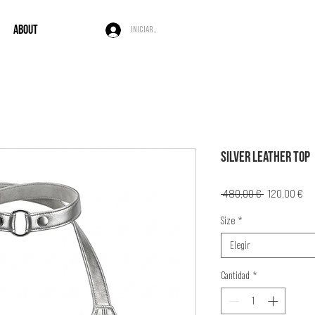
ABOUT
Iniciar sesión
SILVER LEATHER TOP
Precio
Pr
 480,00 € 
120,00 €
de
Size
*
of
Elegir
Cantidad
*