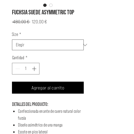
FUCHSIA SUEDE ASYMMETRIC TOP
Precio
Precio
 480,00 € 
120,00 €
de
oferta
Size
*
Cantidad
*
Agregar al carrito
DETALLES DEL PRODUCTO:
Confeccionada en ante de cuero natural color
fucsia
Diseño asimétrico de una manga
Escote en pico lateral