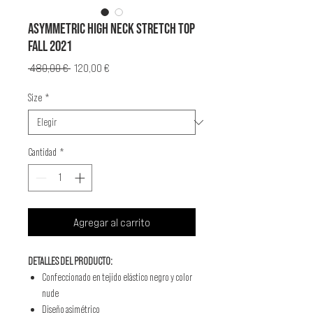
ASYMMETRIC HIGH NECK STRETCH TOP
FALL 2021
Precio
Precio
 480,00 € 
120,00 €
de
oferta
Size
*
Cantidad
*
Agregar al carrito
DETALLES DEL PRODUCTO:
Confeccionado en tejido elástico negro y color
nude
Diseño asimétrico