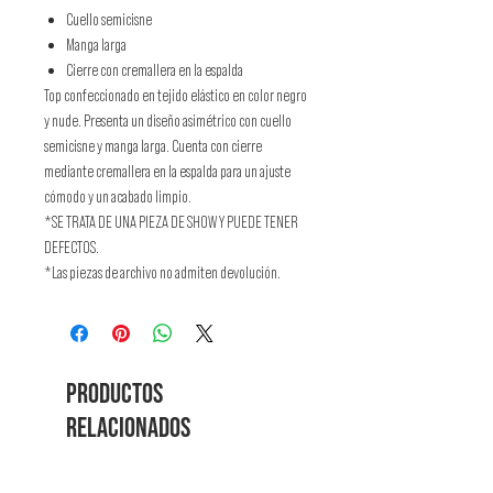
Cuello semicisne
Manga larga
Cierre con cremallera en la espalda
Top confeccionado en tejido elástico en color negro
y nude. Presenta un diseño asimétrico con cuello
semicisne y manga larga. Cuenta con cierre
mediante cremallera en la espalda para un ajuste
cómodo y un acabado limpio.
*SE TRATA DE UNA PIEZA DE SHOW Y PUEDE TENER
DEFECTOS.
*Las piezas de archivo no admiten devolución.
Productos
relacionados