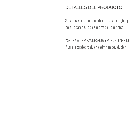
DETALLES DEL PRODUCTO:
Sudadera sin capucha confeccionada en tejido po
bolsillo parche. Logo engomado Dominnico.
*SE TRATA DE PIEZA DE SHOW Y PUEDE TENER D
*Las piezas de archivo no admiten devolución.