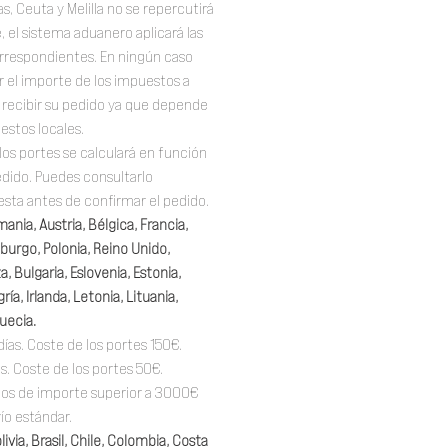
as, Ceuta y Melilla no se repercutirá
, el sistema aduanero aplicará las
orrespondientes. En ningún caso
el importe de los impuestos a
al recibir su pedido ya que depende
estos locales.
los portes se calculará en función
pedido. Puedes consultarlo
sta antes de confirmar el pedido.
mania, Austria, Bélgica, Francia,
burgo, Polonia, Reino Unido,
, Bulgaria, Eslovenia, Estonia,
ría, Irlanda, Letonia, Lituania,
uecia.
días. Coste de los portes 150€.
as. Coste de los portes 50€.
idos de importe superior a 3000€
vío estándar.
ivia, Brasil, Chile, Colombia, Costa