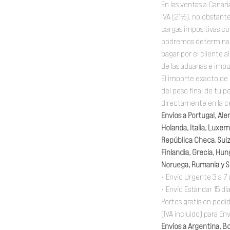
En las ventas a Canari
IVA (21%), no obstante
cargas impositivas c
podremos determinar 
pagar por el cliente 
de las aduanas e impu
El importe exacto de 
del peso final de tu 
directamente en la ce
Envíos a Portugal, Ale
Holanda, Italia, Luxem
República Checa, Suiza
Finlandia, Grecia, Hung
Noruega, Rumania y S
• Envío Urgente 3 a 7 
• Envío Estándar 15 dí
Portes gratis en ped
(IVA incluido) para En
Envíos a Argentina, Bol