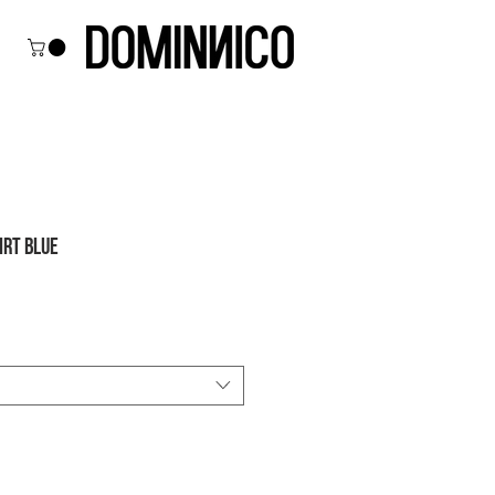
IRT BLUE
io
rta