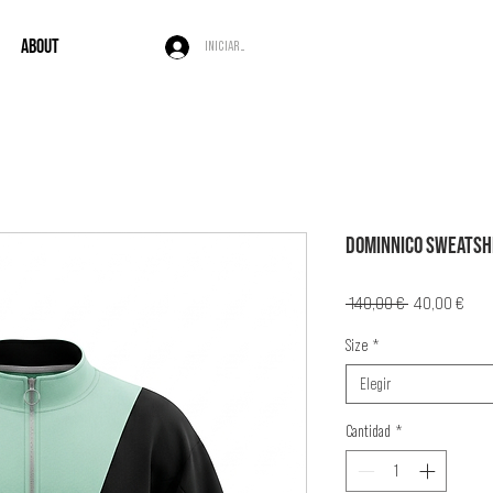
ABOUT
Iniciar sesión
DOMINNICO SWEATSH
Precio
Prec
 140,00 € 
40,00 €
de
Size
*
ofe
Elegir
Cantidad
*