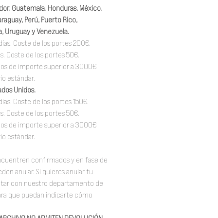
vador, Guatemala, Honduras, México,
raguay, Perú, Puerto Rico,
, Uruguay y Venezuela.
días. Coste de los portes 200€.
as. Coste de los portes 50€.
idos de importe superior a 3000€
vío estándar.
ados Unidos.
días. Coste de los portes 150€.
as. Coste de los portes 50€.
idos de importe superior a 3000€
vío estándar.
ncuentren confirmados y en fase de
den anular. Si quieres anular tu
ctar con nuestro departamento de
para que puedan indicarte cómo