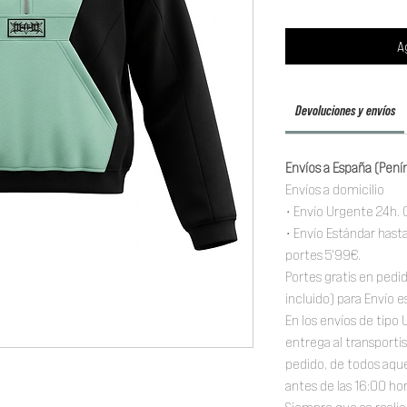
A
Devoluciones y envíos
Envíos a España (Pení
Envíos a domicilio
• Envío Urgente 24h. 
• Envío Estándar hasta
portes 5'99€.
Portes gratis en pedi
incluido) para Envío e
En los envíos de tipo
entrega al transportis
pedido, de todos aqu
antes de las 16:00 ho