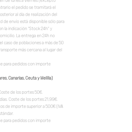
en de lunes a viernes (excepto
trario el pedido se tramitará el
osterior al día de realización del
 de envío está disponible sólo para
n la indicación "Stock 24h" y
omicilio. La entrega en 24h no
el caso de poblaciones a más de 50
ransporte más cercana al lugar del
te para pedidos con importe
res, Canarias, Ceuta y Melilla)
Coste de los portes 50€.
 días. Coste de los portes 21,99€.
dos de importe superior a 500€ (IVA
stándar.
te para pedidos con importe