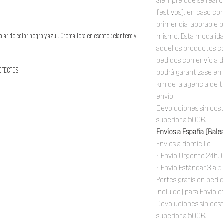
Siempre que se realic
festivos), en caso con
primer día laborable p
lar de color negro y azul. Cremallera en escote delantero y
mismo. Esta modalidad
aquellos productos co
pedidos con envío a d
EFECTOS.
podrá garantizase en 
km de la agencia de t
envío.
Devoluciones sin cos
superior a 500€.
Envíos a España (Balea
Envíos a domicilio
• Envío Urgente 24h. 
• Envío Estándar 3 a 5
Portes gratis en pedi
incluido) para Envío e
Devoluciones sin cos
superior a 500€.