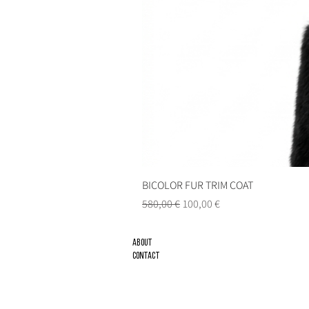
BICOLOR FUR TRIM COAT
Precio
Precio de oferta
580,00 €
100,00 €
About
Contact