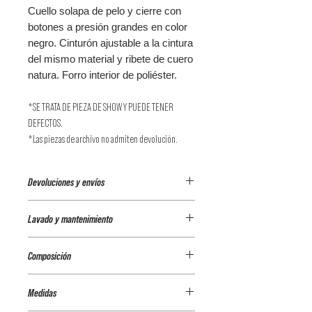
Cuello solapa de pelo y cierre con
botones a presión grandes en color
negro. Cinturón ajustable a la cintura
del mismo material y ribete de cuero
natura. Forro interior de poliéster.
*SE TRATA DE PIEZA DE SHOW Y PUEDE TENER
DEFECTOS.
*Las piezas de archivo no admiten devolución.
Devoluciones y envíos
Envíos a España (Península)
Lavado y mantenimiento
Envíos a domicilio
• Envío Urgente 24h. Coste de los
Tintorería
Composición
portes 9€.
• Envío Estándar hasta 7 días
100% PELO NATURAL RECICLADO
laborables. Coste de los portes 5'99€.
Medidas
100% NYLON
Portes gratis en pedidos de importe