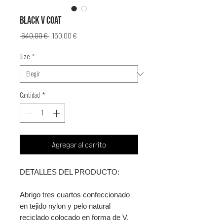
BLACK V COAT
Precio
Precio
 640,00 € 
150,00 €
de
oferta
Size
*
Cantidad
*
Agregar al carrito
DETALLES DEL PRODUCTO:
Abrigo tres cuartos confeccionado
en tejido nylon y pelo natural
reciclado colocado en forma de V.