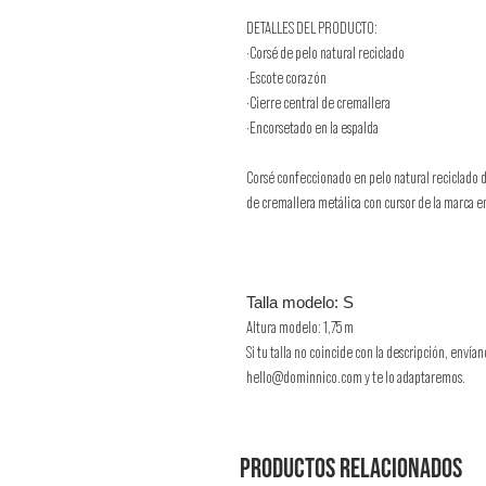
DETALLES DEL PRODUCTO:
·Corsé de pelo natural reciclado
·Escote corazón
·Cierre central de cremallera
·Encorsetado en la espalda
Corsé confeccionado en pelo natural reciclado 
de cremallera metálica con cursor de la marca e
Talla modelo: S
Altura modelo: 1,75 m
Si tu talla no coincide con la descripción, env
hello@dominnico.com y te lo adaptaremos.
Productos relacionados