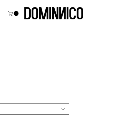
ecio
e
erta