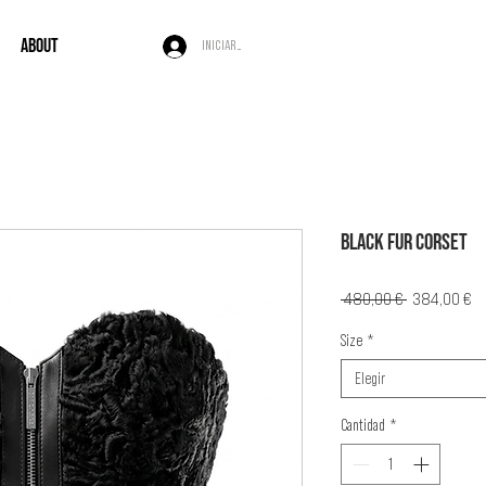
ABOUT
Iniciar sesión
BLACK FUR CORSET
Precio
Pr
 480,00 € 
384,00 €
d
Size
*
of
Elegir
Cantidad
*