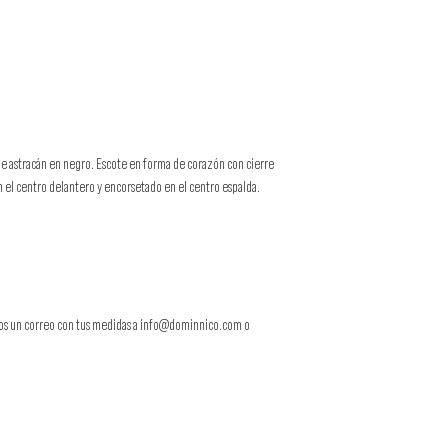
de astracán en negro. Escote en forma de corazón con cierre
n el centro delantero y encorsetado en el centro espalda.
íanos un correo con tus medidas a info@dominnico.com o