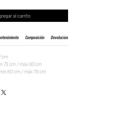
gregar al carrito
ntenimiento
Composición
Devoluciones y envíos
2 cm
n 73 cm / máx 90 cm
mín 60 cm / máx 79 cm