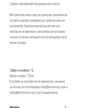
·Llavero extraíble del isologotipo de la marca
Mini short de cuero rosa con cierre de cremallera en
el centro espalda y ajustable por ojales en plata en
los laterales. Detalles decorativos de tiras con
hebillas en el delantero y de bolsillos en el trasero.
Incluye un llavero extrapole con el isologotipo de la
marca en plata.
Talla modelo: S
Altura modelo: 1,75 m
Si tu talla no coincide con la descripción, envíanos
un correo con tus medidas a info@dominnico.com o
hello@dominnico.com y te lo adaptaremos.
Medidas