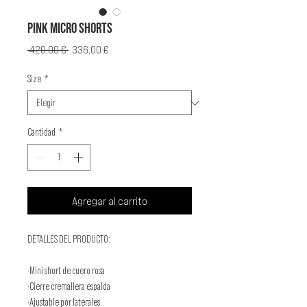
PINK MICRO SHORTS
Precio
Precio
 420,00 € 
336,00 €
de
oferta
Size
*
Cantidad
*
Agregar al carrito
DETALLES DEL PRODUCTO:
·Mini short de cuero rosa
·Cierre cremallera espalda
·Ajustable por laterales