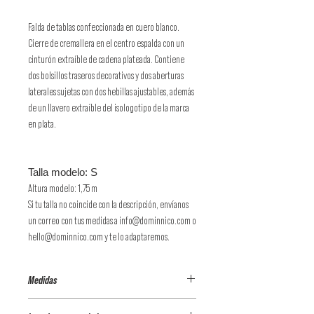
Falda de tablas confeccionada en cuero blanco.
Cierre de cremallera en el centro espalda con un
cinturón extraíble de cadena plateada. Contiene
dos bolsillos traseros decorativos y dos aberturas
laterales sujetas con dos hebillas ajustables, además
de un llavero extraíble del isologotipo de la marca
en plata.
Talla modelo: S
Altura modelo: 1,75 m
Si tu talla no coincide con la descripción, envíanos
un correo con tus medidas a info@dominnico.com o
hello@dominnico.com y te lo adaptaremos.
Medidas
CONTORNO CINTURA: 81cm