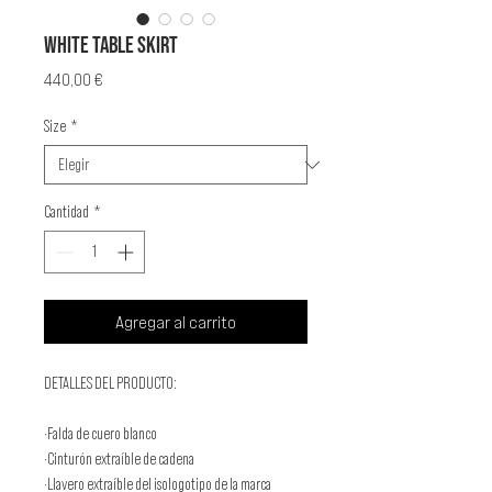
WHITE TABLE SKIRT
Precio
440,00 €
Size
*
Cantidad
*
Agregar al carrito
DETALLES DEL PRODUCTO:
·Falda de cuero blanco
·Cinturón extraíble de cadena
·Llavero extraíble del isologotipo de la marca