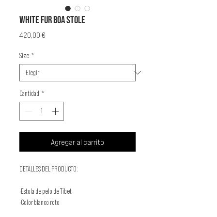
WHITE FUR BOA STOLE
Precio
420,00 €
Size
*
Cantidad
*
Agregar al carrito
DETALLES DEL PRODUCTO:
·Estola de pelo de Tibet
·Color blanco roto