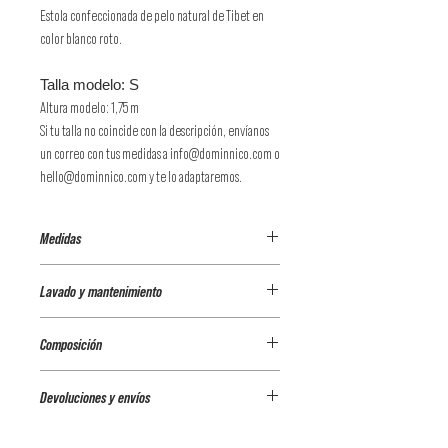
Estola confeccionada de pelo natural de Tibet en
color blanco roto.
Talla modelo: S
Altura modelo: 1,75 m
Si tu talla no coincide con la descripción, envíanos
un correo con tus medidas a info@dominnico.com o
hello@dominnico.com y te lo adaptaremos.
Medidas
LARGO: 149 cm
Lavado y mantenimiento
ANCHO: 9 cm
Tintorería
Composición
100% CUERO NATURAL GRABADO
Devoluciones y envíos
100% POLIÉSTER (FORRO)
Envíos a España (Península)