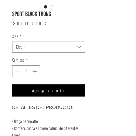
SPORT BLACK THONG
Precio
Precio
 360,00 € 
50,00 €
de
oferta
Size
*
Elegir
Cantidad
*
Agregar al carrito
DETALLES DEL PRODUCTO:
- Braga de tiro alto
- Confeccionada en cuero natural de diferentes
tonos