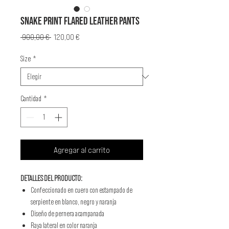
SNAKE PRINT FLARED LEATHER PANTS
Precio
Precio
 900,00 € 
120,00 €
de
oferta
Size
*
Cantidad
*
Agregar al carrito
DETALLES DEL PRODUCTO:
Confeccionado en cuero con estampado de
serpiente en blanco, negro y naranja
Diseño de pernera acampanada
Raya lateral en color naranja