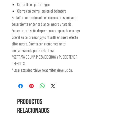
Cinturilla en pitón negro
Cierre con cremallera en el delantero
Pantalón confeccionado en cuero con estampado
de serpiente en tonos blanco, negro y naranja.
Presenta un diseño de pernera acampanada con raya
lateral en color naranja y cinturilla en cuero efecto
pitón negro. Cuenta con cierre mediante
cremallera en la parte delantera.
*SE TRATA DE UNA PIEZA DE SHOW Y PUEDE TENER
DEFECTOS.
*Las piezas de archivo no admiten devolución.
Productos
relacionados