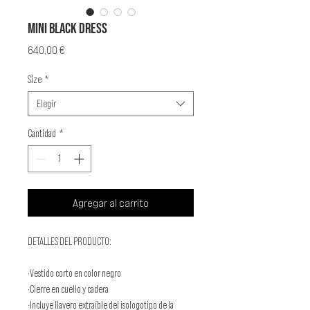
MINI BLACK DRESS
Precio
640,00 €
Size
*
Elegir
Cantidad
*
Agregar al carrito
DETALLES DEL PRODUCTO:
·Vestido corto en color negro
·Cierre en cuello y cadera
·Incluye llavero extraíble del isologotipo de la