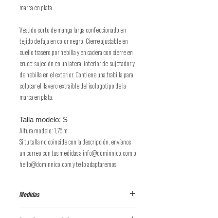
marca en plata.
Vestido corto de manga larga confeccionado en
tejido de faja en color negro. Cierre ajustable en
cuello trasero por hebilla y en cadera con cierre en
cruce: sujeción en un lateral interior de sujetador y
de hebilla en el exterior. Contiene una trabilla para
colocar el llavero extraíble del isologotipo de la
marca en plata.
Talla modelo: S
Altura modelo: 1,75 m
Si tu talla no coincide con la descripción, envíanos
un correo con tus medidas a info@dominnico.com o
hello@dominnico.com y te lo adaptaremos.
Medidas
CONTORNO PECHO: 84 cm